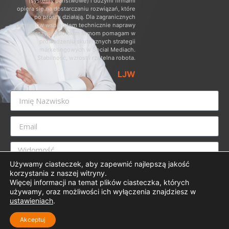
(systemy państwowe) i dużymi firmami
opiera się na dostarczaniu rozwiązań, które
po prostu działają. Dla zagranicznych
partnerów wspierałem technicznie naprawy
maszyn, a polskim firmom pomagam w
prowadzeniu skutecznych strategii
marketingowych w Social Mediach.
Stabilność, wzrost i rzetelna robota.
LJW
Używamy ciasteczek, aby zapewnić najlepszą jakość
korzystania z naszej witryny.
Więcej informacji na temat plików ciasteczka, których
używamy, oraz możliwości ich wyłączenia znajdziesz w
ustawieniach
.
Wyślij
Akceptuj